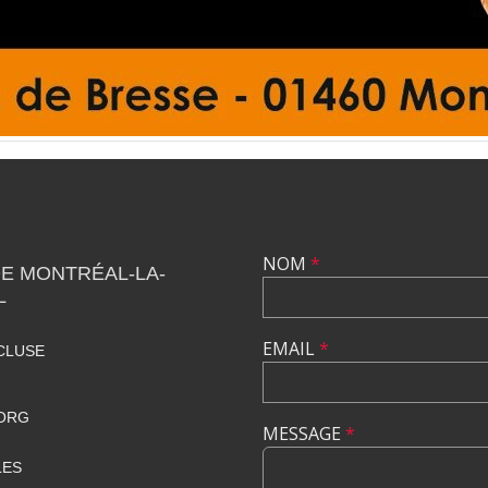
NOM
*
DE MONTRÉAL-LA-
L
EMAIL
*
CLUSE
ORG
MESSAGE
*
LES