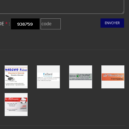
DE
*
:
ENVOYER