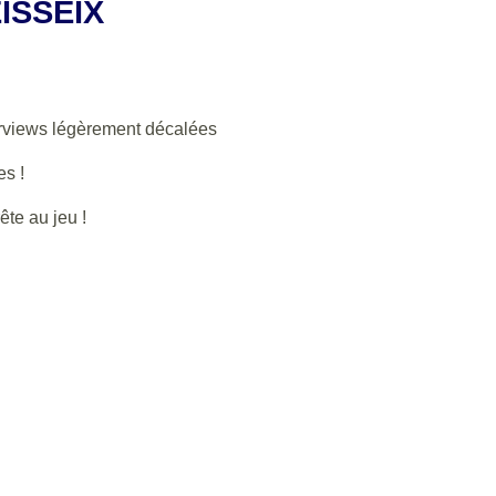
ISSEIX
erviews légèrement décalées
es !
te au jeu !