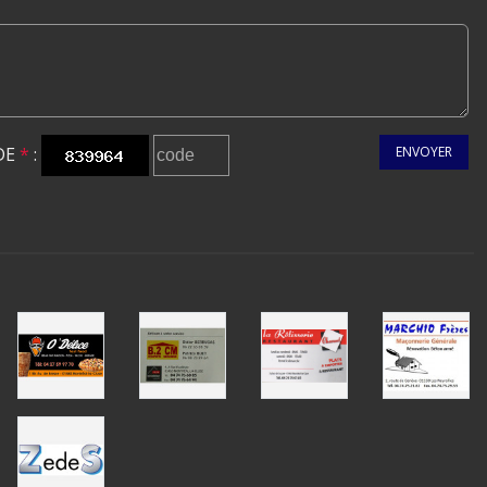
DE
*
:
ENVOYER