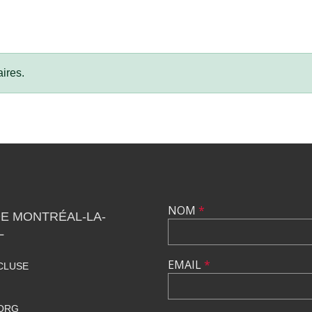
ires.
NOM
*
DE MONTRÉAL-LA-
L
EMAIL
*
CLUSE
ORG