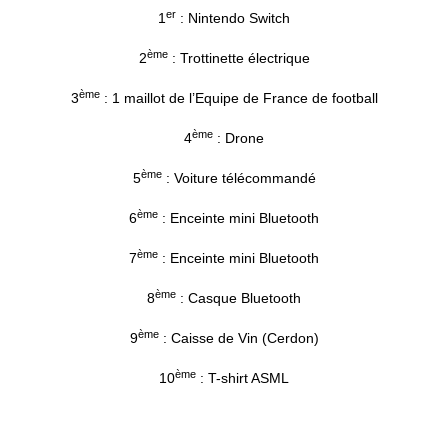
er
1
: Nintendo Switch
ème
2
: Trottinette électrique
ème
3
: 1 maillot de l’Equipe de France de football
ème
4
: Drone
ème
5
: Voiture télécommandé
ème
6
: Enceinte mini Bluetooth
ème
7
: Enceinte mini Bluetooth
ème
8
: Casque Bluetooth
ème
9
: Caisse de Vin (Cerdon)
ème
10
: T-shirt ASML