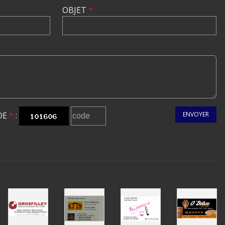
OBJET
*
DE
*
:
ENVOYER