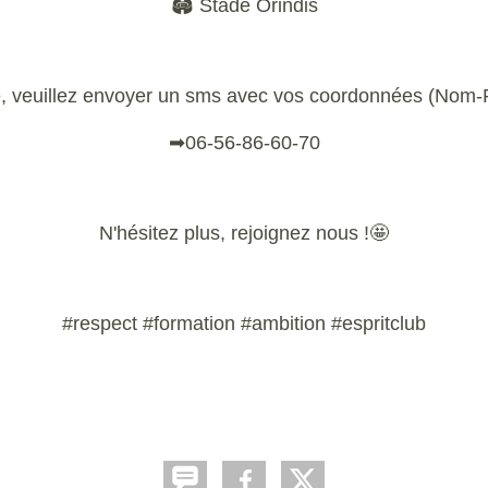
🏟 Stade Orindis
ance, veuillez envoyer un sms avec vos coordonnées (No
➡06-56-86-60-70
N'hésitez plus, rejoignez nous !🤩
#respect #formation #ambition #espritclub