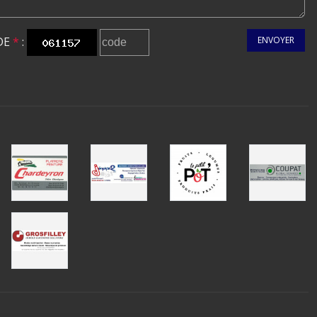
DE
*
:
ENVOYER