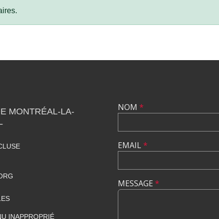
ires.
NOM
*
DE MONTRÉAL-LA-
L
EMAIL
*
CLUSE
ORG
MESSAGE
*
LES
U INAPPROPRIÉ